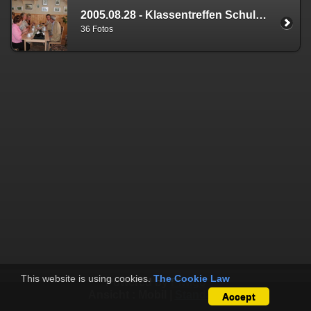
2005.08.28 - Klassentreffen Schulabgänger 1965
36 Fotos
This website is using cookies.
The Cookie Law
Powered by
Piwigo
Ansicht :
Mobil
|
Standard
Accept