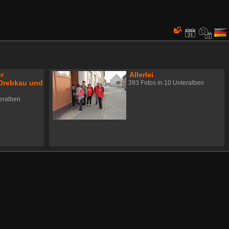
er
Allerlei
 Drebkau und
393 Fotos in 10 Unteralben
teralben