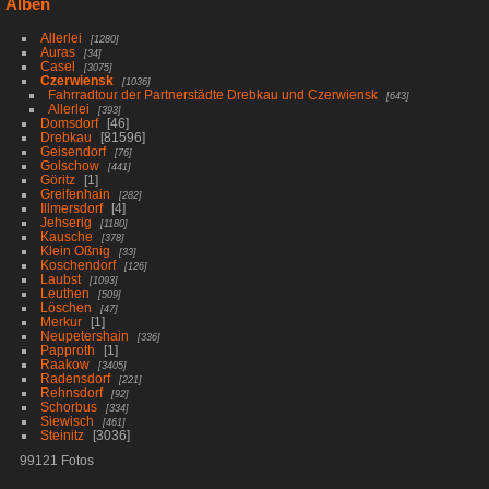
Alben
Allerlei
1280
Auras
34
Casel
3075
Czerwiensk
1036
Fahrradtour der Partnerstädte Drebkau und Czerwiensk
643
Allerlei
393
Domsdorf
46
Drebkau
81596
Geisendorf
76
Golschow
441
Göritz
1
Greifenhain
282
Illmersdorf
4
Jehserig
1180
Kausche
378
Klein Oßnig
33
Koschendorf
126
Laubst
1093
Leuthen
509
Löschen
47
Merkur
1
Neupetershain
336
Papproth
1
Raakow
3405
Radensdorf
221
Rehnsdorf
92
Schorbus
334
Siewisch
461
Steinitz
3036
99121 Fotos