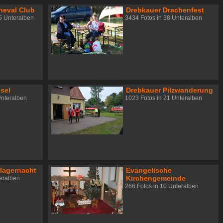
neval Club
Drebkauer Drachenfest
5 Unteralben
3434 Fotos in 38 Unteralben
isel
Drebkauer Pilzwanderung
Unteralben
1023 Fotos in 21 Unteralben
lagernacht
Evangelische
Kirchengemeinde
teralben
266 Fotos in 10 Unteralben