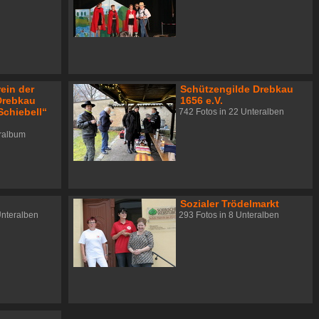
ein der
Schützengilde Drebkau
Drebkau
1656 e.V.
Schiebell“
742 Fotos in 22 Unteralben
eralbum
Sozialer Trödelmarkt
Unteralben
293 Fotos in 8 Unteralben