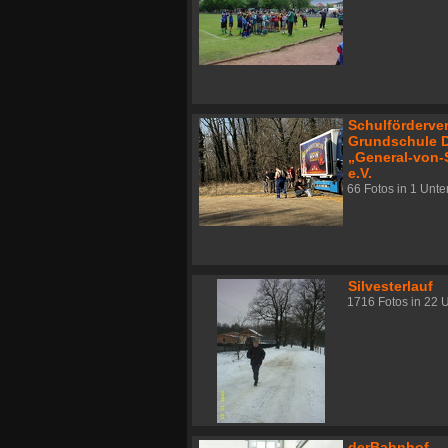
Schulförderver
Grundschule 
„General-von-
e.V.
66 Fotos in 1 Unt
Silvesterlauf
1716 Fotos in 22 
derBahnhof