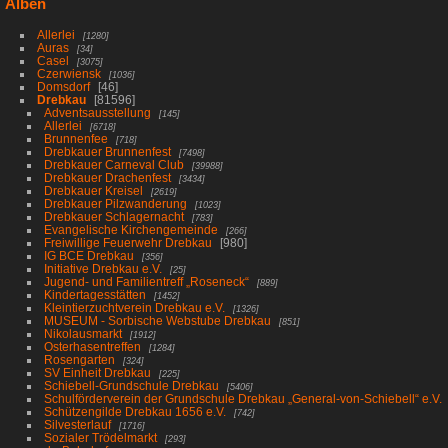
Alben
Allerlei
1280
Auras
34
Casel
3075
Czerwiensk
1036
Domsdorf
46
Drebkau
81596
Adventsausstellung
145
Allerlei
6718
Brunnenfee
718
Drebkauer Brunnenfest
7498
Drebkauer Carneval Club
39988
Drebkauer Drachenfest
3434
Drebkauer Kreisel
2619
Drebkauer Pilzwanderung
1023
Drebkauer Schlagernacht
783
Evangelische Kirchengemeinde
266
Freiwillige Feuerwehr Drebkau
980
IG BCE Drebkau
356
Initiative Drebkau e.V.
25
Jugend- und Familientreff „Roseneck“
889
Kindertagesstätten
1452
Kleintierzuchtverein Drebkau e.V.
1326
MUSEUM - Sorbische Webstube Drebkau
851
Nikolausmarkt
1912
Osterhasentreffen
1284
Rosengarten
324
SV Einheit Drebkau
225
Schiebell-Grundschule Drebkau
5406
Schulförderverein der Grundschule Drebkau „General-von-Schiebell“ e.V.
Schützengilde Drebkau 1656 e.V.
742
Silvesterlauf
1716
Sozialer Trödelmarkt
293