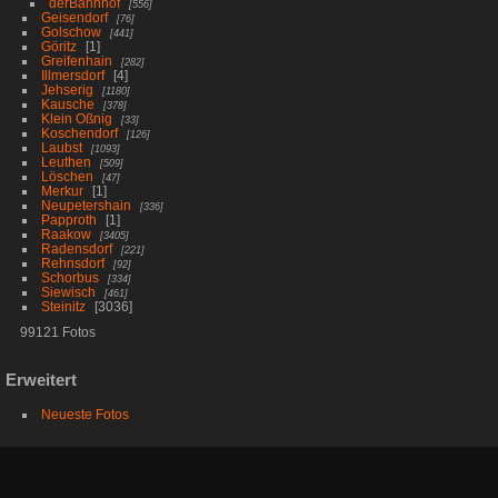
derBahnhof
556
Geisendorf
76
Golschow
441
Göritz
1
Greifenhain
282
Illmersdorf
4
Jehserig
1180
Kausche
378
Klein Oßnig
33
Koschendorf
126
Laubst
1093
Leuthen
509
Löschen
47
Merkur
1
Neupetershain
336
Papproth
1
Raakow
3405
Radensdorf
221
Rehnsdorf
92
Schorbus
334
Siewisch
461
Steinitz
3036
99121 Fotos
Erweitert
Neueste Fotos