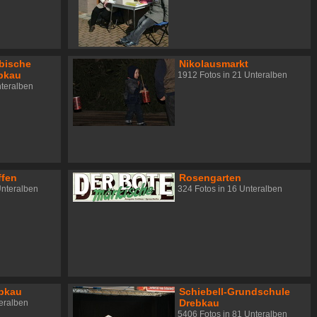
bische
Nikolausmarkt
bkau
1912 Fotos in 21 Unteralben
nteralben
ffen
Rosengarten
Unteralben
324 Fotos in 16 Unteralben
ebkau
Schiebell-Grundschule
Drebkau
teralben
5406 Fotos in 81 Unteralben