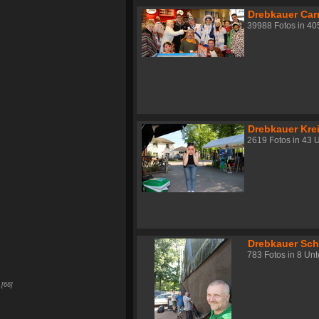
Drebkauer Car
39988 Fotos in 40
Drebkauer Kre
2619 Fotos in 43 
Drebkauer Sch
783 Fotos in 8 Un
66