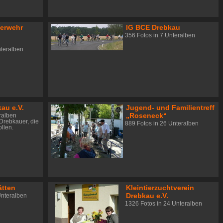
uerwehr
IG BCE Drebkau
356 Fotos in 7 Unteralben
nteralben
kau e.V.
Jugend- und Familientreff
„Roseneck“
ralben
 Drebkauer, die
889 Fotos in 26 Unteralben
llen.
ätten
Kleintierzuchtverein
Drebkau e.V.
Unteralben
1326 Fotos in 24 Unteralben