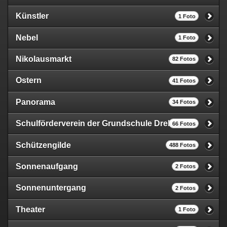
Künstler
1 Foto
Nebel
1 Foto
Nikolausmarkt
82 Fotos
Ostern
41 Fotos
Panorama
34 Fotos
Schulförderverein der Grundschule Drebkau „General-von-Schiebell“ e.V.
66 Fotos
Schützengilde
488 Fotos
Sonnenaufgang
2 Fotos
Sonnenuntergang
2 Fotos
Theater
1 Foto