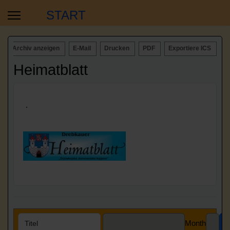
START
Archiv anzeigen
E-Mail
Drucken
PDF
Exportiere ICS
Heimatblatt
.
Month
S