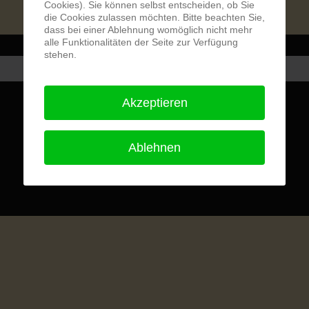
Cookies). Sie können selbst entscheiden, ob Sie
Benutzername vergessen?
die Cookies zulassen möchten. Bitte beachten Sie,
dass bei einer Ablehnung womöglich nicht mehr
alle Funktionalitäten der Seite zur Verfügung
stehen.
Akzeptieren
Ablehnen