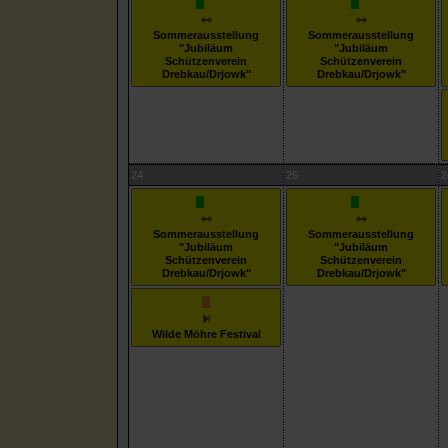
Sommerausstellung
Sommerausstellung
"Jubiläum
"Jubiläum
Schützenverein
Schützenverein
Drebkau/Drjowk"
Drebkau/Drjowk"
24
25
2
Sommerausstellung
Sommerausstellung
"Jubiläum
"Jubiläum
Schützenverein
Schützenverein
Drebkau/Drjowk"
Drebkau/Drjowk"
Wilde Möhre Festival