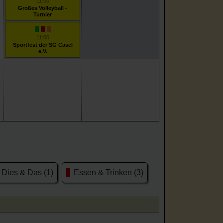
11:00
Großes Volleyball -
Turnier
11:00
Sportfest der SG Casel
e.V.
Dies & Das (1)
Essen & Trinken (3)