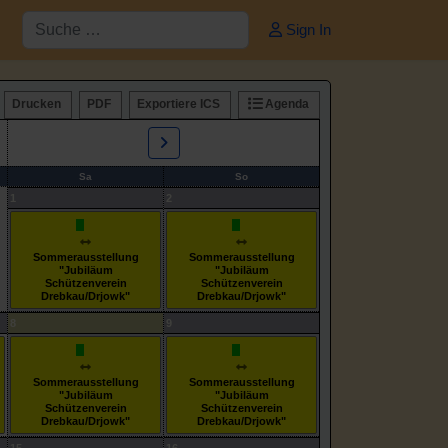
Suchen
Sign In
Drucken
PDF
Exportiere ICS
Agenda
Sa
So
1
2
Sommerausstellung
Sommerausstellung
"Jubiläum
"Jubiläum
Schützenverein
Schützenverein
Drebkau/Drjowk"
Drebkau/Drjowk"
8
9
Sommerausstellung
Sommerausstellung
"Jubiläum
"Jubiläum
Schützenverein
Schützenverein
Drebkau/Drjowk"
Drebkau/Drjowk"