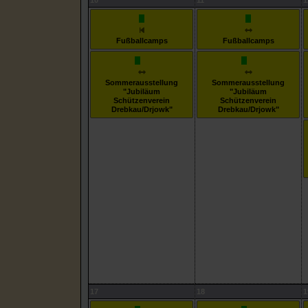
10
11
1
Fußballcamps
Fußballcamps
Sommerausstellung
Sommerausstellung
"Jubiläum
"Jubiläum
Schützenverein
Schützenverein
Drebkau/Drjowk"
Drebkau/Drjowk"
17
18
1