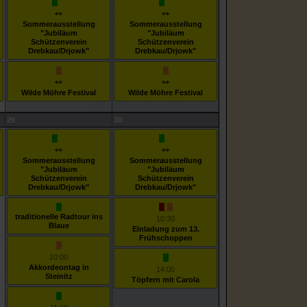
Sommerausstellung
Sommerausstellung
"Jubiläum
"Jubiläum
Schützenverein
Schützenverein
Drebkau/Drjowk"
Drebkau/Drjowk"
Wilde Möhre Festival
Wilde Möhre Festival
29
30
Sommerausstellung
Sommerausstellung
"Jubiläum
"Jubiläum
Schützenverein
Schützenverein
Drebkau/Drjowk"
Drebkau/Drjowk"
traditionelle Radtour ins
10:30
Blaue
Einladung zum 13.
Frühschoppen
10:00
Akkordeontag in
14:00
Steinitz
Töpfern mit Carola