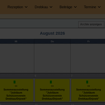
Rezeption
Drebkau
Beiträge
Termine
Archiv anzeigen
August 2026
Mi
Do
Fr
6
7
Sommerausstellung
Sommerausstellung
Sommerausstellung
"Jubiläum
"Jubiläum
"Jubiläum
Schützenverein
Schützenverein
Schützenverein
Drebkau/Drjowk"
Drebkau/Drjowk"
Drebkau/Drjowk"