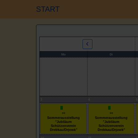
START
Mo
Di
3
4
5
Sommerausstellung
Sommerausstellung
"Jubiläum
"Jubiläum
Schützenverein
Schützenverein
Drebkau/Drjowk"
Drebkau/Drjowk"