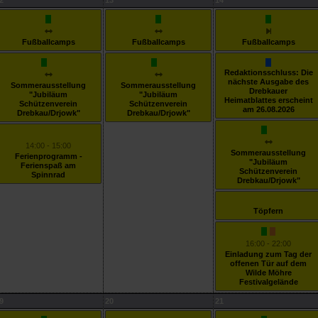
2
13
14
Fußballcamps
Fußballcamps
Fußballcamps
Redaktionsschluss: Die
nächste Ausgabe des
Sommerausstellung
Sommerausstellung
Drebkauer
"Jubiläum
"Jubiläum
Heimatblattes erscheint
Schützenverein
Schützenverein
am 26.08.2026
Drebkau/Drjowk"
Drebkau/Drjowk"
14:00 - 15:00
Sommerausstellung
Ferienprogramm -
"Jubiläum
Ferienspaß am
Schützenverein
Spinnrad
Drebkau/Drjowk"
Töpfern
16:00 - 22:00
Einladung zum Tag der
offenen Tür auf dem
Wilde Möhre
Festivalgelände
9
20
21