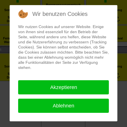
Bergmannsstammtisch
Sommerausstellung
Sommerausstellung
Wir benutzen Cookies
"Jubiläum
"Jubiläum
Schützenverein
Schützenverein
Drebkau/Drjowk"
Drebkau/Drjowk"
Sommerausstellung
"Jubiläum
Wir nutzen Cookies auf unserer Website. Einige
Schützenverein
von ihnen sind essenziell für den Betrieb der
Drebkau/Drjowk"
14:00 - 15:00
Seite, während andere uns helfen, diese Website
Ferienprogramm - Ein
Wilde Möhre Festival
und die Nutzererfahrung zu verbessern (Tracking
Waschtag wie früher
Cookies). Sie können selbst entscheiden, ob Sie
6
27
28
die Cookies zulassen möchten. Bitte beachten Sie,
dass bei einer Ablehnung womöglich nicht mehr
alle Funktionalitäten der Seite zur Verfügung
Sommerausstellung
Sommerausstellung
Sommerausstellung
stehen.
"Jubiläum
"Jubiläum
"Jubiläum
Schützenverein
Schützenverein
Schützenverein
Drebkau/Drjowk"
Drebkau/Drjowk"
Drebkau/Drjowk"
Akzeptieren
Ablehnen