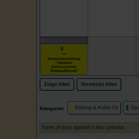
31
Sommerausstellung
"Jubiläum
Schützenverein
Drebkau/Drjowk"
Zeige Alles
Verstecke Alles
Bildung & Kultur (5)
Spor
Kategorien
Types of days applied in this calendar