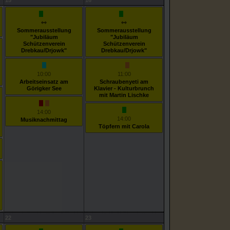
15
16
Sommerausstellung
Sommerausstellung
"Jubiläum
"Jubiläum
Schützenverein
Schützenverein
Drebkau/Drjowk"
Drebkau/Drjowk"
10:00
11:00
Arbeitseinsatz am
Schraubenyeti am
Görigker See
Klavier - Kulturbrunch
mit Martin Lischke
14:00
14:00
Musiknachmittag
Töpfern mit Carola
22
23