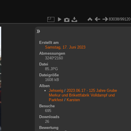
83038/99120
Erstellt am
Samstag, 17. Juni 2023
Abmessungen
3240*2160
Datei
85.JPG
Dateigröße
1608 kB
Alben
Jehserig
/
2023.06.17 - 125 Jahre Grube
Merkur und Brikettfabrik Volldampf und
Parkfest
/
Karsten
Besuche
695
Downloads
26
Bewertung