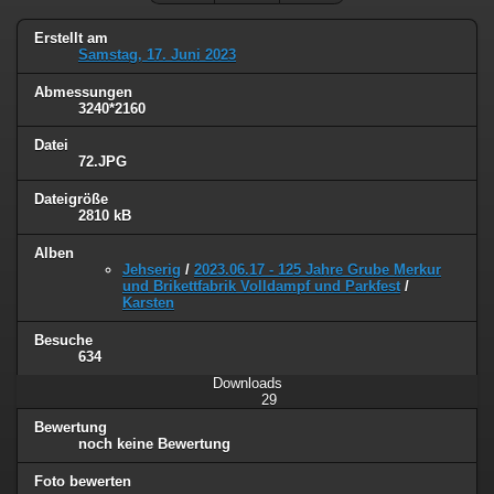
Erstellt am
Samstag, 17. Juni 2023
Abmessungen
3240*2160
Datei
72.JPG
Dateigröße
2810 kB
Alben
Jehserig
/
2023.06.17 - 125 Jahre Grube Merkur
und Brikettfabrik Volldampf und Parkfest
/
Karsten
Besuche
634
Downloads
29
Bewertung
noch keine Bewertung
Foto bewerten