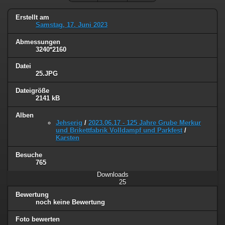
Erstellt am
Samstag, 17. Juni 2023
Abmessungen
3240*2160
Datei
25.JPG
Dateigröße
2141 kB
Alben
Jehserig
/
2023.06.17 - 125 Jahre Grube Merkur
und Brikettfabrik Volldampf und Parkfest
/
Karsten
Besuche
765
Downloads
25
Bewertung
noch keine Bewertung
Foto bewerten