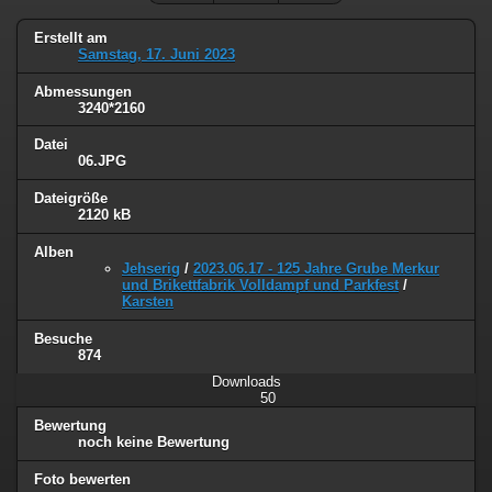
Erstellt am
Samstag, 17. Juni 2023
Abmessungen
3240*2160
Datei
06.JPG
Dateigröße
2120 kB
Alben
Jehserig
/
2023.06.17 - 125 Jahre Grube Merkur
und Brikettfabrik Volldampf und Parkfest
/
Karsten
Besuche
874
Downloads
50
Bewertung
noch keine Bewertung
Foto bewerten