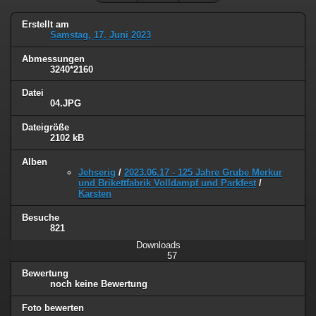
Erstellt am
Samstag, 17. Juni 2023
Abmessungen
3240*2160
Datei
04.JPG
Dateigröße
2102 kB
Alben
Jehserig
/
2023.06.17 - 125 Jahre Grube Merkur
und Brikettfabrik Volldampf und Parkfest
/
Karsten
Besuche
821
Downloads
57
Bewertung
noch keine Bewertung
Foto bewerten