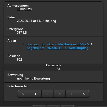
Abmessungen
1600*1028
Datei
2023-06-17 at 14.14.50.jpeg
Dateigröße
377 kB
Alben
Drebkau
/
Schützengilde Drebkau 1656 e.V.
/
Bogensport
/
2023.06.17 - 3. Wettkampftag
Besuche
602
Downloads
53
Bewertung
noch keine Bewertung
Foto bewerten
0
1
2
3
4
5