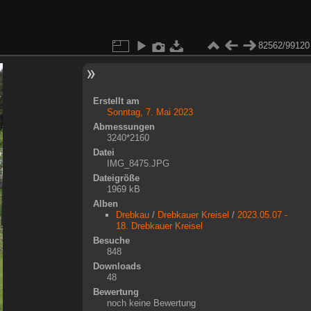
82562/99120
Erstellt am
Sonntag, 7. Mai 2023
Abmessungen
3240*2160
Datei
IMG_8475.JPG
Dateigröße
1969 kB
Alben
Drebkau
/
Drebkauer Kreisel
/
2023.05.07 -
18. Drebkauer Kreisel
Besuche
848
Downloads
48
Bewertung
noch keine Bewertung