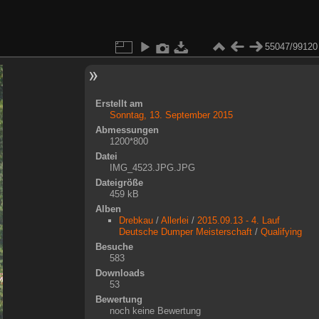
55047/99120
Erstellt am
Sonntag, 13. September 2015
Abmessungen
1200*800
Datei
IMG_4523.JPG.JPG
Dateigröße
459 kB
Alben
Drebkau
/
Allerlei
/
2015.09.13 - 4. Lauf
Deutsche Dumper Meisterschaft
/
Qualifying
Besuche
583
Downloads
53
Bewertung
noch keine Bewertung