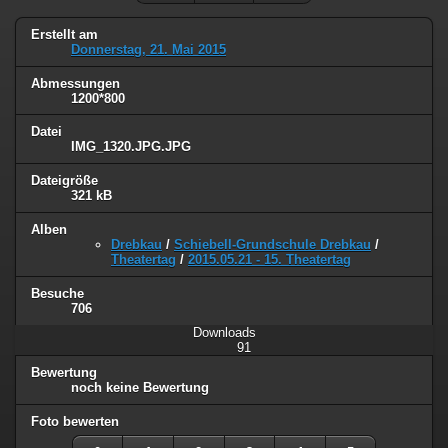
Erstellt am
Donnerstag, 21. Mai 2015
Abmessungen
1200*800
Datei
IMG_1320.JPG.JPG
Dateigröße
321 kB
Alben
Drebkau
/
Schiebell-Grundschule Drebkau
/
Theatertag
/
2015.05.21 - 15. Theatertag
Besuche
706
Downloads
91
Bewertung
noch keine Bewertung
Foto bewerten