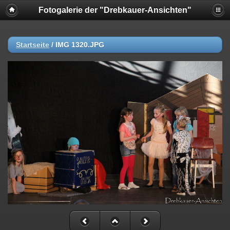
Fotogalerie der "Drebkauer-Ansichten"
Startseite
/
IMG 1320.JPG