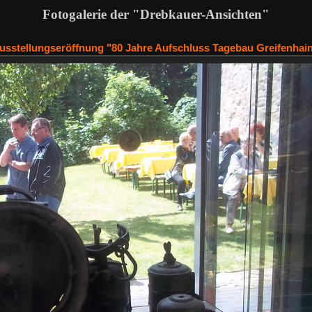
Fotogalerie der "Drebkauer-Ansichten"
Ausstellungseröffnung "80 Jahre Aufschluss Tagebau Greifenhai