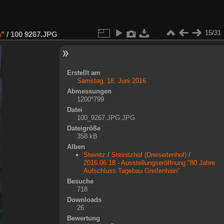
15/31
n"
/
100 9267.JPG
Erstellt am
Samstag, 18. Juni 2016
Abmessungen
1200*799
Datei
100_9267.JPG.JPG
Dateigröße
358 kB
Alben
Steinitz
/
Steinitzhof (Dreiseitenhof)
/
2016.06.18 - Ausstellungseröffnung "80 Jahre
Aufschluss Tagebau Greifenhain"
Besuche
718
Downloads
26
Bewertung