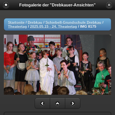
Fotogalerie der "Drebkauer-Ansichten"
Startseite
/
Drebkau
/
Schiebell-Grundschule Drebkau
/
Theatertag
/
2025.05.15 - 24. Theatertag
/
IMG 8175