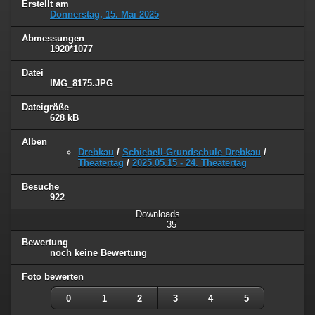
Erstellt am
Donnerstag, 15. Mai 2025
Abmessungen
1920*1077
Datei
IMG_8175.JPG
Dateigröße
628 kB
Alben
Drebkau
/
Schiebell-Grundschule Drebkau
/
Theatertag
/
2025.05.15 - 24. Theatertag
Besuche
922
Downloads
35
Bewertung
noch keine Bewertung
Foto bewerten
0
1
2
3
4
5