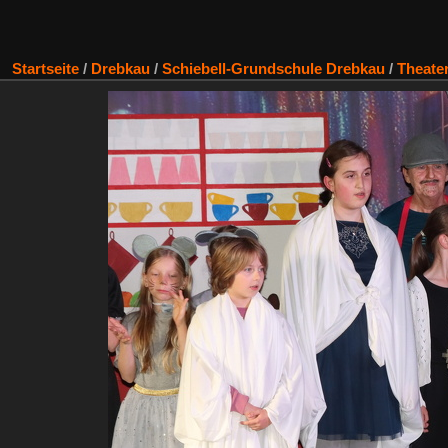
Startseite
/
Drebkau
/
Schiebell-Grundschule Drebkau
/
Theate