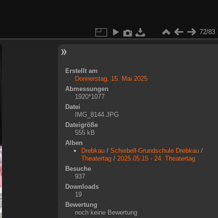
72/83
Erstellt am
Donnerstag, 15. Mai 2025
Abmessungen
1920*1077
Datei
IMG_8144.JPG
Dateigröße
555 kB
Alben
Drebkau
/
Schiebell-Grundschule Drebkau
/
Theatertag
/
2025.05.15 - 24. Theatertag
Besuche
937
Downloads
19
Bewertung
noch keine Bewertung