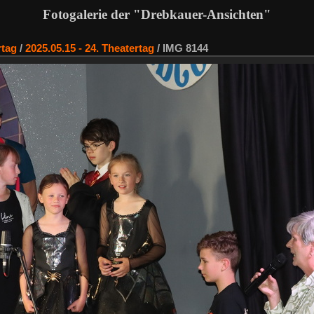
Fotogalerie der "Drebkauer-Ansichten"
rtag
/
2025.05.15 - 24. Theatertag
/
IMG 8144