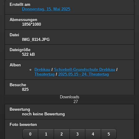
Erstellt am
Donnerstag, 15. Mai 2025
Abmessungen
1856*1080
Datei
IMG_8114.JPG
Dateigröße
522 kB
Alben
Drebkau
/
Schiebell-Grundschule Drebkau
/
Theatertag
/
2025.05.15 - 24. Theatertag
Besuche
825
Downloads
27
Bewertung
noch keine Bewertung
Foto bewerten
0
1
2
3
4
5