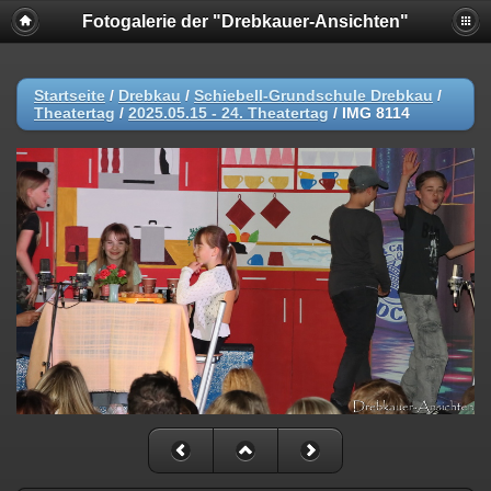
Fotogalerie der "Drebkauer-Ansichten"
Startseite
/
Drebkau
/
Schiebell-Grundschule Drebkau
/
Theatertag
/
2025.05.15 - 24. Theatertag
/
IMG 8114