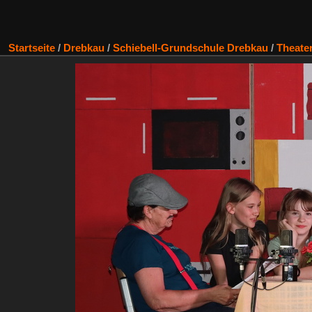
Startseite
/
Drebkau
/
Schiebell-Grundschule Drebkau
/
Theate