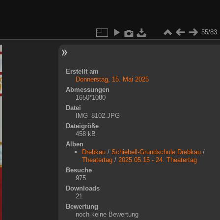
55/83
Erstellt am
Donnerstag, 15. Mai 2025
Abmessungen
1650*1080
Datei
IMG_8102.JPG
Dateigröße
458 kB
Alben
Drebkau
/
Schiebell-Grundschule Drebkau
/
Theatertag
/
2025.05.15 - 24. Theatertag
Besuche
975
Downloads
21
Bewertung
noch keine Bewertung