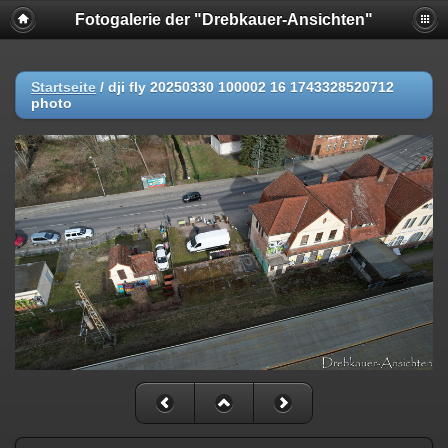
Fotogalerie der "Drebkauer-Ansichten"
Startseite
/
dji fly 20250330 100002 16 1743328520712
photo