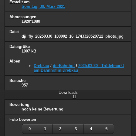
Erstellt am
Sonntag, 30. März 2025
Abmessungen
1920*1080
Datei
dji_fly_20250330_100002_16_1743328520712_photo.jpg
Dateigröße
1007 kB
Alben
Drebkau
/
derBahnhof
/
2025.03.30 - Trödelmarkt
am Bahnhof in Drebkau
Besuche
957
Downloads
11
Bewertung
noch keine Bewertung
Foto bewerten
0
1
2
3
4
5