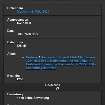
Erstellt am
Dienstag, 4. März 2025
Abmessungen
1620*1080
Datei
IMG_7460.JPG
Dateigröße
525 kB
Alben
Drebkau
/
Drebkauer Carneval Club
/
46. Saison
2024-2025 (MTV, Rollschuhe und Vokuhila, in
Drebkau kommen die 80er wieder!)
/
2025.03.04 -
Nachmittagskarneval
Besuche
1253
Downloads
23
Bewertung
noch keine Bewertung