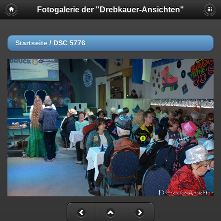
Fotogalerie der "Drebkauer-Ansichten"
Startseite
/
DSC 5776