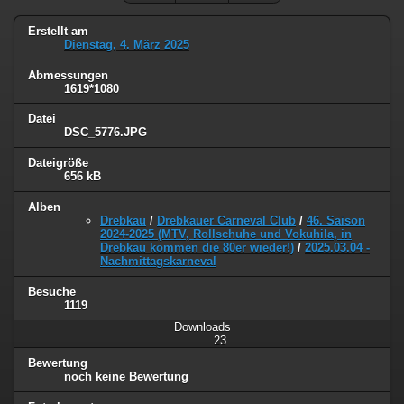
Erstellt am
Dienstag, 4. März 2025
Abmessungen
1619*1080
Datei
DSC_5776.JPG
Dateigröße
656 kB
Alben
Drebkau
/
Drebkauer Carneval Club
/
46. Saison
2024-2025 (MTV, Rollschuhe und Vokuhila, in
Drebkau kommen die 80er wieder!)
/
2025.03.04 -
Nachmittagskarneval
Besuche
1119
Downloads
23
Bewertung
noch keine Bewertung