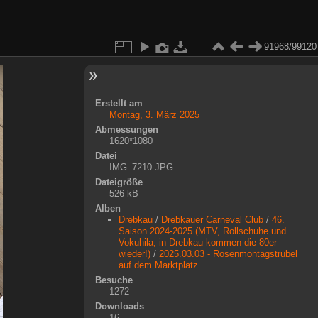
91968/99120
Erstellt am
Montag, 3. März 2025
Abmessungen
1620*1080
Datei
IMG_7210.JPG
Dateigröße
526 kB
Alben
Drebkau
/
Drebkauer Carneval Club
/
46.
Saison 2024-2025 (MTV, Rollschuhe und
Vokuhila, in Drebkau kommen die 80er
wieder!)
/
2025.03.03 - Rosenmontagstrubel
auf dem Marktplatz
Besuche
1272
Downloads
16