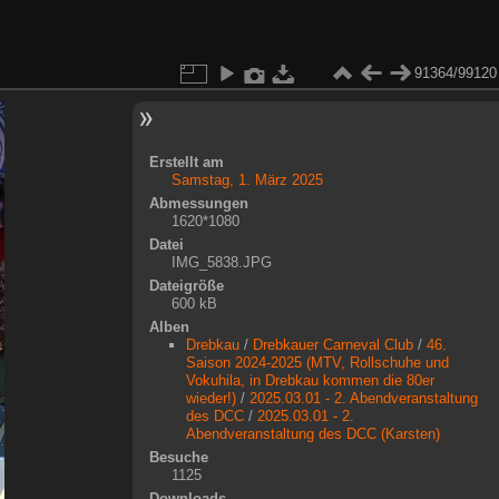
91364/99120
Erstellt am
Samstag, 1. März 2025
Abmessungen
1620*1080
Datei
IMG_5838.JPG
Dateigröße
600 kB
Alben
Drebkau
/
Drebkauer Carneval Club
/
46.
Saison 2024-2025 (MTV, Rollschuhe und
Vokuhila, in Drebkau kommen die 80er
wieder!)
/
2025.03.01 - 2. Abendveranstaltung
des DCC
/
2025.03.01 - 2.
Abendveranstaltung des DCC (Karsten)
Besuche
1125
Downloads