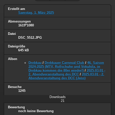
Erstellt am
Samstag, 1. März 2025
Abmessungen
1619*1080
Datei
DSC_5512.JPG
Dateigröße
645 kB
Alben
Drebkau
/
Drebkauer Carneval Club
/
46. Saison
2024-2025 (MTV, Rollschuhe und Vokuhila, in
Drebkau kommen die 80er wieder!)
/
2025.03.01 -
2. Abendveranstaltung des DCC
/
2025.03.01 - 2.
Abendveranstaltung des DCC (Jens)
Besuche
1245
Downloads
21
Bewertung
noch keine Bewertung